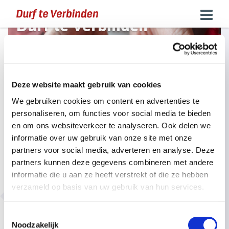
Durf te Verbinden
Naar mijn aanbod
Deze website maakt gebruik van cookies
We gebruiken cookies om content en advertenties te
Mijn boeken
personaliseren, om functies voor social media te bieden
en om ons websiteverkeer te analyseren. Ook delen we
informatie over uw gebruik van onze site met onze
partners voor social media, adverteren en analyse. Deze
partners kunnen deze gegevens combineren met andere
informatie die u aan ze heeft verstrekt of die ze hebben
verzameld op basis van uw gebruik van hun services.
Disclaimer
Toestemmingsselectie
Ondanks de grote zorg en aandacht die durfteverbinden.nl aan het
Noodzakelijk