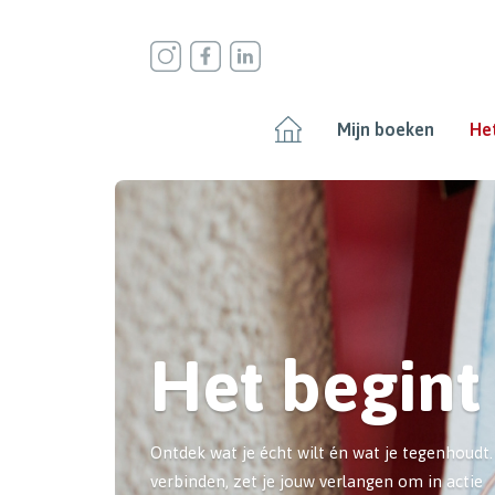
Mijn boeken
Het
Het begint
Ontdek wat je écht wilt én wat je tegenhoudt
verbinden, zet je jouw verlangen om in actie