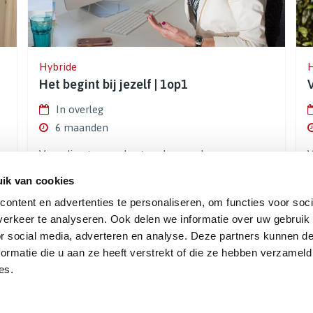
Hybride
H
Het begint bij jezelf | 1op1
In overleg
6 maanden
Voor directeuren, bestuurders, ondernemers en
V
executives die impact willen maken
v
ik van cookies
€ 12.000,-
€
Lees meer
ontent en advertenties te personaliseren, om functies voor soci
erkeer te analyseren. Ook delen we informatie over uw gebruik
or social media, adverteren en analyse. Deze partners kunnen 
ormatie die u aan ze heeft verstrekt of die ze hebben verzameld
Het begint met jezelf
es.