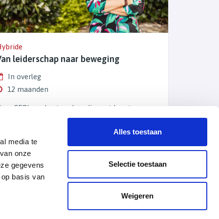
ybride
Van leiderschap naar beweging
In overleg
12 maanden
oor CEO's en bestuurders die met hun team
anuit eigenaarschap resultaat willen behalen
Alles toestaan
 75.000,-
Lees meer
al media te
 van onze
Selectie toestaan
deze gegevens
 op basis van
Weigeren