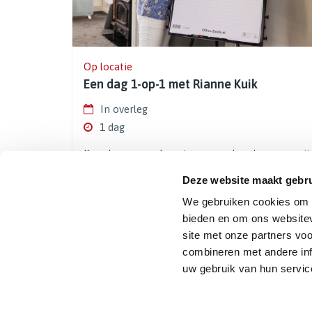
Op locatie
Een dag 1-op-1 met Rianne Kuik
In overleg
1 dag
Kom los van oude patronen en leer leven vanuit
moed, vertrouwen en verbinding
Deze website maakt gebru
€ 3.495,-
Lees meer
We gebruiken cookies om c
bieden en om ons websitev
site met onze partners vo
combineren met andere inf
uw gebruik van hun servic