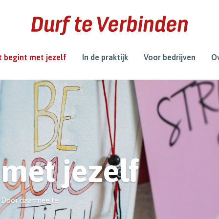
 begint met jezelf
In de praktijk
Voor bedrijven
Ov
 met jezelf
. Door daarmee te