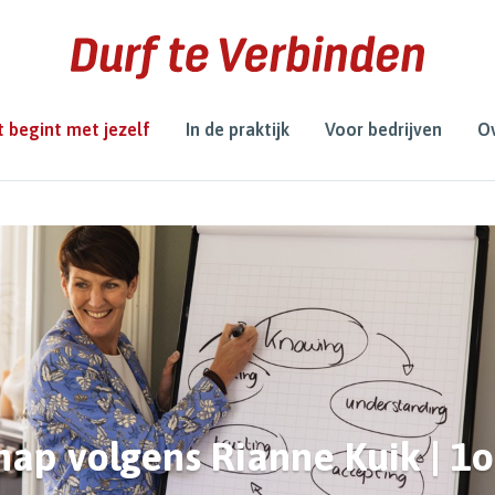
 begint met jezelf
In de praktijk
Voor bedrijven
Ov
hap volgens Rianne Kuik | 1