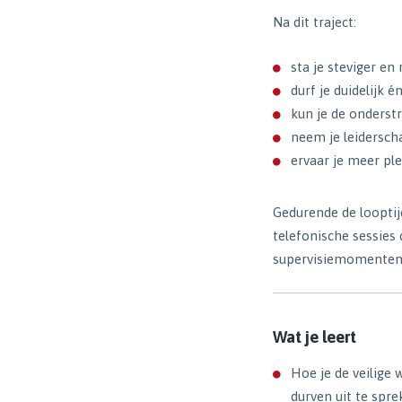
Na dit traject:
sta je steviger en r
durf je duidelijk é
kun je de onders
neem je leiderscha
ervaar je meer ple
Gedurende de looptij
telefonische sessies
supervisiemomenten 
Wat je leert
Hoe je de veilige
durven uit te spr