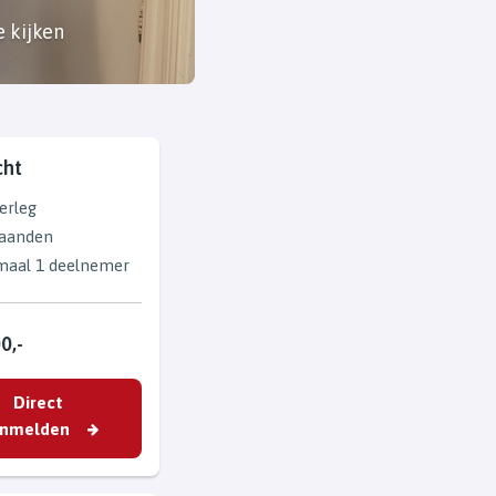
e kijken
cht
erleg
aanden
aal 1 deelnemer
0,-
Direct
nmelden