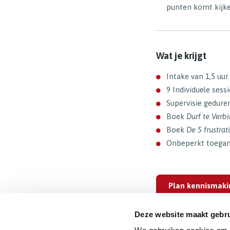
punten komt kijk
Wat je krijgt
Intake van 1,5 uu
9 Individuele sess
Supervisie gedure
Boek
Durf te Verbi
Boek
De 5 frustra
Onbeperkt toegang
Plan kennismaki
Deze website maakt gebru
Terug naar het o