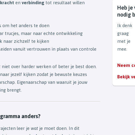
rkracht
en
verbinding
tot resultaat willen
Heb je 
nodig b
 is om het anders te doen
Ik denk
ar trucjes, maar naar echte ontwikkeling
graag
k naar zichzelf te kijken
met je
leiden vanuit vertrouwen in plaats van controle
mee.
Neem c
iet over harder werken of beter je best doen.
 naar jezelf kijken zodat je bewuste keuzes
Bekijk 
rschap. Eigenaarschap van waaruit je jouw
ing brengt.
ogramma anders?
rajecten leer je
wat
je moet doen. In dit