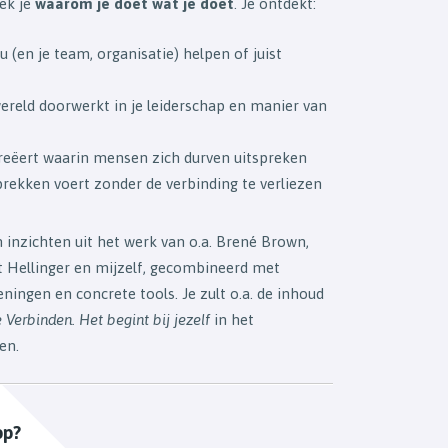
ek je
waarom je doet wat je doet
. Je ontdekt:
 (en je team, organisatie) helpen of juist
reld doorwerkt in je leiderschap en manier van
 creëert waarin mensen zich durven uitspreken
prekken voert zonder de verbinding te verliezen
inzichten uit het werk van o.a. Brené Brown,
rt Hellinger en mijzelf, gecombineerd met
feningen en concrete tools. Je zult o.a. de inhoud
e Verbinden. Het begint bij jezelf
in het
en.
op?