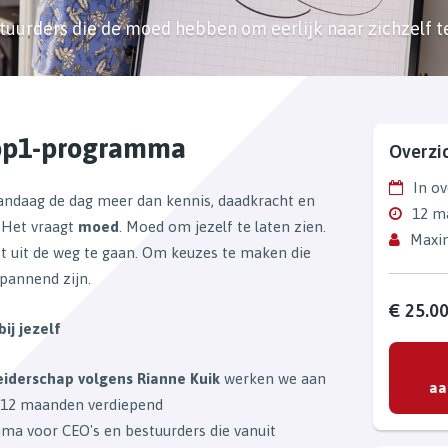
tuurders die de moed hebben om eerlijk naar zichzelf t
op1-programma
Overzi
In ov
andaag de dag meer dan kennis, daadkracht en
12 m
. Het vraagt
moed
. Moed om jezelf te laten zien.
Maxim
 uit de weg te gaan. Om keuzes te maken die
spannend zijn.
€ 25.00
ij jezelf
eiderschap volgens Rianne Kuik
werken we aan
aa
n 12 maanden verdiepend
ma voor CEO's en bestuurders die vanuit