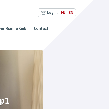
Login:
NL
EN
er Rianne Kuik
Contact
op1