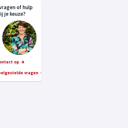
vragen of hulp
ij je keuze?
ontact op
veelgestelde vragen