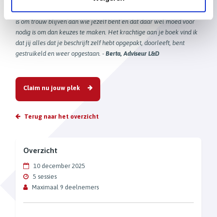
Dit manuscript en de trainingen die ik de afgelopen jaren bij jou
mocht volgen hebben mij (weer) bewustgemaakt dat het belangrijk
is om trouw blijven aan wie jezelf bent en dat daar wel moed voor
nodig is om dan keuzes te maken. Het krachtige aan je boek vind ik
dat jij alles dat je beschrijft zelf hebt opgepakt, doorleeft, bent
gestruikeld en weer opgestaan. -
Berta, Adviseur L&D
Claim nu jouw plek
Terug naar het overzicht
Overzicht
10 december 2025
5 sessies
Maximaal 9 deelnemers