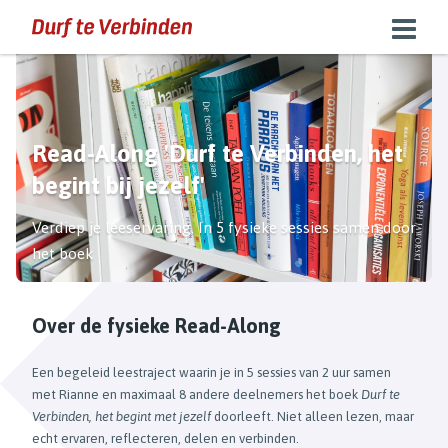
Read-Along 'Durf te Verbinden, het
begint bij jezelf'
Verdiep je leeservaring. In 5 fysieke sessies samen door
het boek
Over de fysieke Read-Along
Een begeleid leestraject waarin je in 5 sessies van 2 uur samen
met Rianne en maximaal 8 andere deelnemers het boek
Durf te
Verbinden, het begint met jezelf
doorleeft. Niet alleen lezen, maar
echt ervaren, reflecteren, delen en verbinden.