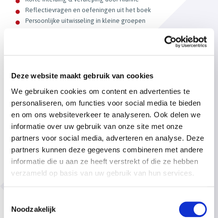
Reflectievragen en oefeningen uit het boek
Persoonlijke uitwisseling in kleine groepen
Live Q&A en ruimte voor inbreng
Bonus: inzichten en achtergronden die niet in het boek staan
Data:
10 december, 21 januari, 4 februari, 4 en 18 maart
Deze website maakt gebruik van cookies
Tijd:
19.00 tot 21.00 uur
We gebruiken cookies om content en advertenties te
personaliseren, om functies voor social media te bieden
en om ons websiteverkeer te analyseren. Ook delen we
Bonus voor snelle beslissers
informatie over uw gebruik van onze site met onze
Iedereen die zich aanmeldt vóór 31 oktober 2025, krijgt:
partners voor social media, adverteren en analyse. Deze
partners kunnen deze gegevens combineren met andere
Een
gesigneerd exemplaar
van het boek
informatie die u aan ze heeft verstrekt of die ze hebben
Een
persoonlijke uitnodiging
voor een lezing over het boek
verzameld op basis van uw gebruik van hun services.
Let op:
vol = vol
Toestemmingsselectie
Noodzakelijk