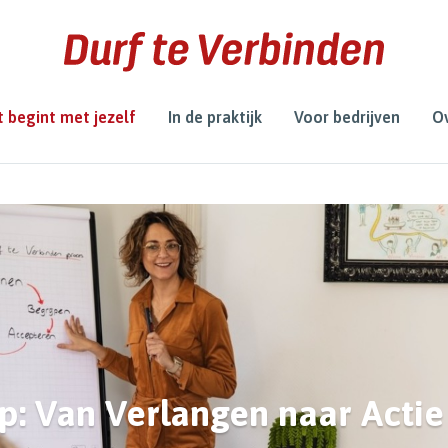
 begint met jezelf
In de praktijk
Voor bedrijven
Ov
: Van Verlangen naar Actie