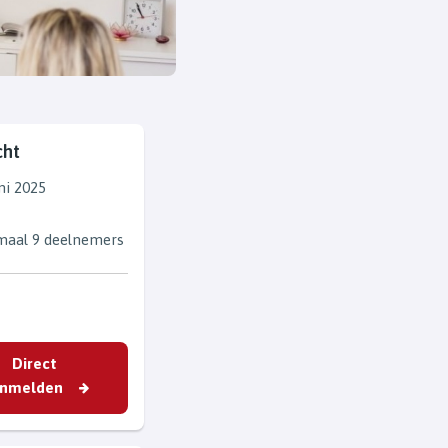
cht
ni 2025
g
aal 9 deelnemers
Direct
nmelden