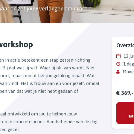
aar en zet jouw verlangen om in actie
workshop
Overzi
13 ju
n in actie betekent een stap zetten richting
1 da
Bij dat wat jij wilt. Waar jij blij van wordt. Niet
Maxim
oort, maar omdat het jou gelukkig maakt. Wat
van vindt. Het is trouw aan en voor jezelf, omdat
bben van dat wat je niet hebt gedaan of
€ 369,-
aal ontwikkeld om jou te helpen jouw
aa
ten in concrete acties. Aan het einde van de dag
pen gezet.