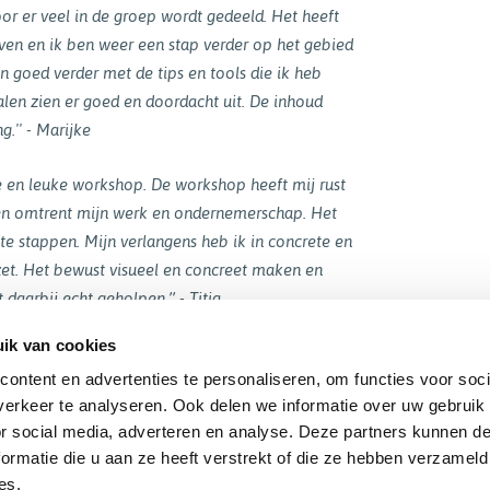
or er veel in de groep wordt gedeeld. Het heeft
ven en ik ben weer een stap verder op het gebied
kan goed verder met de tips en tools die ik heb
alen zien er goed en doordacht uit. De inhoud
g.'' - Marijke
e en leuke workshop. De workshop heeft mij rust
n omtrent mijn werk en ondernemerschap. Het
 te stappen. Mijn verlangens heb ik in concrete en
zet. Het bewust visueel en concreet maken en
daarbij echt geholpen.’’ - Titia
ik van cookies
verzicht
ontent en advertenties te personaliseren, om functies voor soci
erkeer te analyseren. Ook delen we informatie over uw gebruik
or social media, adverteren en analyse. Deze partners kunnen 
ormatie die u aan ze heeft verstrekt of die ze hebben verzameld
Het begint met jezelf
Workshop: Van Verlangen naar A
es.