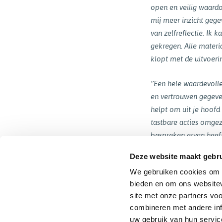
open en veilig waardo
mij meer inzicht gege
van zelfreflectie. Ik 
gekregen. Alle materi
klopt met de uitvoerin
‘’Een hele waardevoll
en vertrouwen gegeve
helpt om uit je hoofd
tastbare acties omge
bespreken ervan heeft 
Deze website maakt gebru
Terug naar het o
We gebruiken cookies om c
bieden en om ons websitev
site met onze partners vo
combineren met andere inf
uw gebruik van hun servic