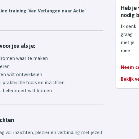
Heb je 
line training 'Van Verlangen naar Actie'
nodig b
Ik denk
graag
met je
oor jou als je:
mee.
 dromen waar te maken
leren
Neem c
en wilt ontwikkelen
Bekijk 
 praktische tools en inzichten
ou belemmert wilt komen
achten
ag vol inzichten, plezier en verbinding met jezelf