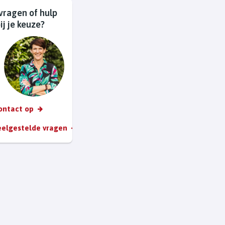
vragen of hulp
ij je keuze?
ontact op
veelgestelde vragen