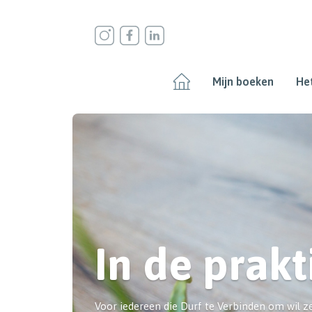
Mijn boeken
Het
In de prakt
Voor iedereen die Durf te Verbinden om wil ze