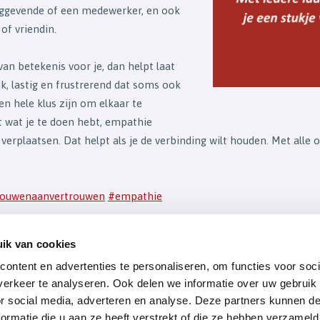
nggevende of een medewerker, en ook
 of vriendin.
 van betekenis voor je, dan helpt laat
jk, lastig en frustrerend dat soms ook
en hele klus zijn om elkaar te
at wat je te doen hebt, empathie
 verplaatsen. Dat helpt als je de verbinding wilt houden. Met alle
ouwenaanvertrouwen
#empathie
ik van cookies
verzicht
ontent en advertenties te personaliseren, om functies voor soci
erkeer te analyseren. Ook delen we informatie over uw gebruik
or social media, adverteren en analyse. Deze partners kunnen 
ormatie die u aan ze heeft verstrekt of die ze hebben verzameld