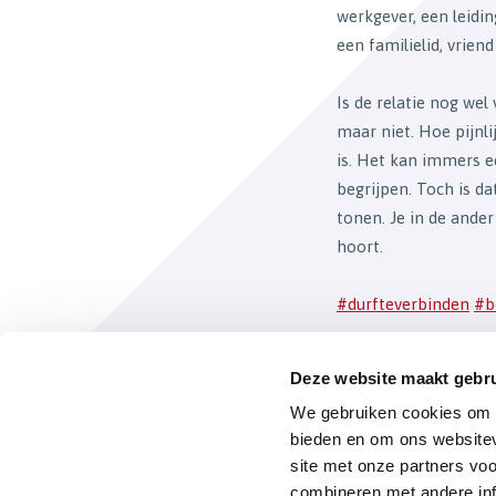
werkgever, een leidi
een familielid, vriend
Is de relatie nog wel
maar niet. Hoe pijnli
is. Het kan immers e
begrijpen. Toch is d
tonen. Je in de ander
hoort.
#durfteverbinden
#b
Deze website maakt gebru
Terug naar het o
We gebruiken cookies om c
bieden en om ons websitev
site met onze partners vo
combineren met andere inf