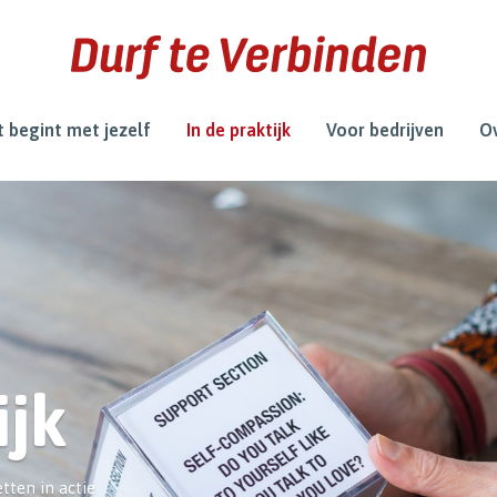
 begint met jezelf
In de praktijk
Voor bedrijven
Ov
ijk
tten in actie