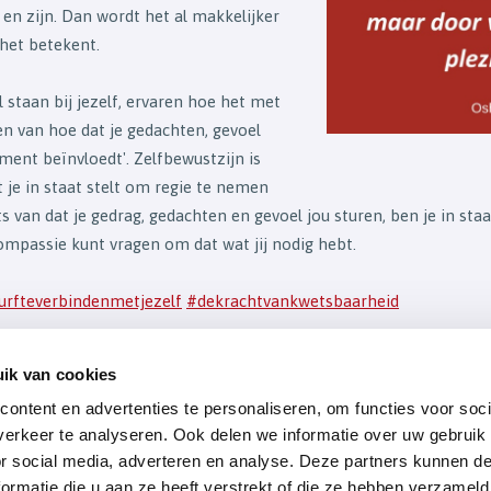
 en zijn. Dan wordt het al makkelijker
 het betekent.
l staan bij jezelf, ervaren hoe het met
en van hoe dat je gedachten, gevoel
ent beïnvloedt'. Zelfbewustzijn is
 je in staat stelt om regie te nemen
ats van dat je gedrag, gedachten en gevoel jou sturen, ben je in sta
compassie kunt vragen om dat wat jij nodig hebt.
urfteverbindenmetjezelf
#dekrachtvankwetsbaarheid
ik van cookies
verzicht
ontent en advertenties te personaliseren, om functies voor soci
erkeer te analyseren. Ook delen we informatie over uw gebruik
or social media, adverteren en analyse. Deze partners kunnen 
ormatie die u aan ze heeft verstrekt of die ze hebben verzameld