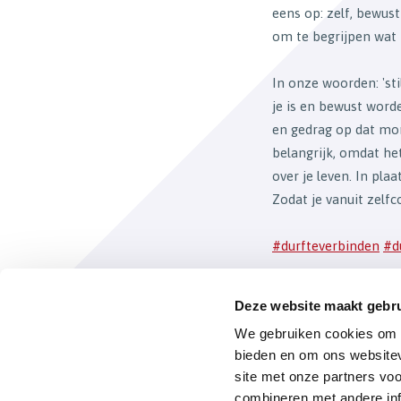
eens op: zelf, bewust
om te begrijpen wat
In onze woorden: 'sti
je is en bewust word
en gedrag op dat mom
belangrijk, omdat het
over je leven. In pla
Zodat je vanuit zelf
#durfteverbinden
#d
Deze website maakt gebru
Terug naar het o
We gebruiken cookies om c
bieden en om ons websitev
site met onze partners vo
combineren met andere inf