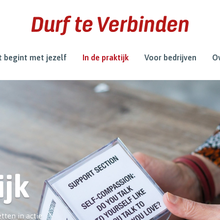
 begint met jezelf
In de praktijk
Voor bedrijven
Ov
ijk
tten in actie