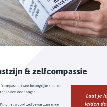
stzijn & zelfcompassie
lfcompassie, twee belangrijke sleutels
aten leiden door angst.
 Knip het woord zelfbewustzijn maar