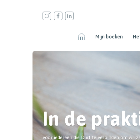
Mijn boeken
Het
In de prakt
Voor iedereen die Durf te Verbinden om wil ze