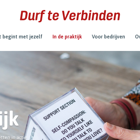
 begint met jezelf
In de praktijk
Voor bedrijven
Ov
ijk
tten in actie