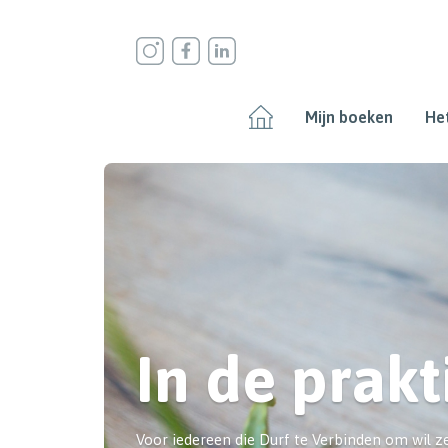
Mijn boeken
Het
In de prakt
Voor iedereen die Durf te Verbinden om wil ze