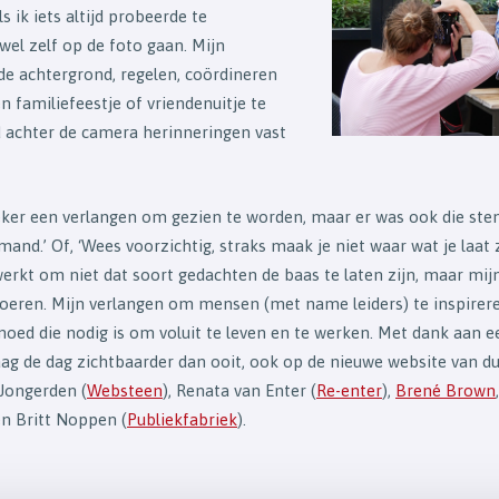
s ik iets altijd probeerde te
el zelf op de foto gaan. Mijn
 de achtergrond, regelen, coördineren
 familiefeestje of vriendenuitje te
 achter de camera herinneringen vast
ker een verlangen om gezien te worden, maar er was ook die stem 
 mand.’ Of, ‘Wees voorzichtig, straks maak je niet waar wat je laat
werkt om niet dat soort gedachten de baas te laten zijn, maar mij
oeren. Mijn verlangen om mensen (met name leiders) te inspirere
oed die nodig is om voluit te leven en te werken. Met dank aan e
g de dag zichtbaarder dan ooit, ook op de nieuwe website van du
Jongerden (
Websteen
), Renata van Enter (
Re-enter
),
Brené Brown
en Britt Noppen (
Publiekfabriek
).