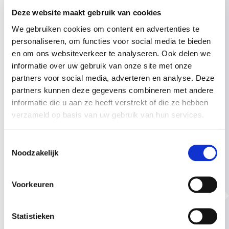
Aanbod
Deze website maakt gebruik van cookies
We gebruiken cookies om content en advertenties te
Mijn werkwijze kenmerkt zich door maatwerk. Wil je weten wat ik
personaliseren, om functies voor social media te bieden
voor jou kan betekenen? Plan dan een gratis kennismaking met mij
en om ons websiteverkeer te analyseren. Ook delen we
in!
informatie over uw gebruik van onze site met onze
partners voor social media, adverteren en analyse. Deze
partners kunnen deze gegevens combineren met andere
Direct inplannen
informatie die u aan ze heeft verstrekt of die ze hebben
verzameld op basis van uw gebruik van hun services.
Toestemmingsselectie
Noodzakelijk
Voorkeuren
Statistieken